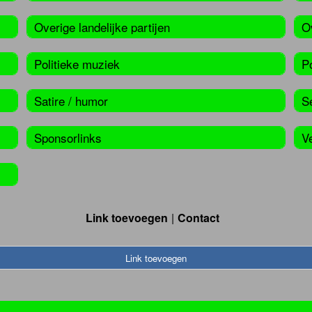
Overige landelijke partijen
Ov
Politieke muziek
Po
Satire / humor
S
Sponsorlinks
V
Link toevoegen
Contact
Link toevoegen