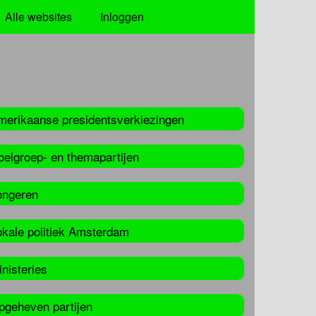
Alle websites
Inloggen
merikaanse presidentsverkiezingen
oelgroep- en themapartijen
ongeren
okale politiek Amsterdam
nisteries
pgeheven partijen