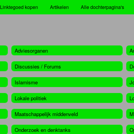
Linktegoed kopen
Artikelen
Alle dochterpagina's
Adviesorganen
A
Discussies / Forums
D
Islamisme
J
Lokale politiek
L
Maatschappelijk middenveld
Mi
Onderzoek en denktanks
O