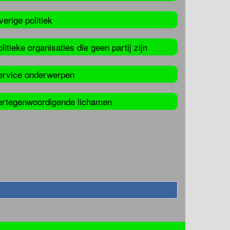
erige politiek
litieke organisaties die geen partij zijn
ervice onderwerpen
ertegenwoordigende lichamen