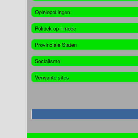
Opiniepeilingen
Politiek op i-mode
Provinciale Staten
Socialisme
Verwante sites